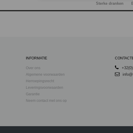
Sterke dranken
INFORMATIE
CONTACT
+32(0)
Over ons
info@
Algemene voorwaarden
Herroepingsrecht
Leveringsvoorwaarden
Garantie
Neem contact met ons op