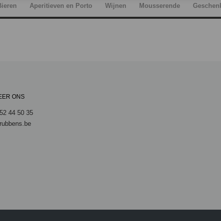
Bieren
Aperitieven en Porto
Wijnen
Mousserende
Geschen
EER ONS
52 44 50 35
rubbens.be